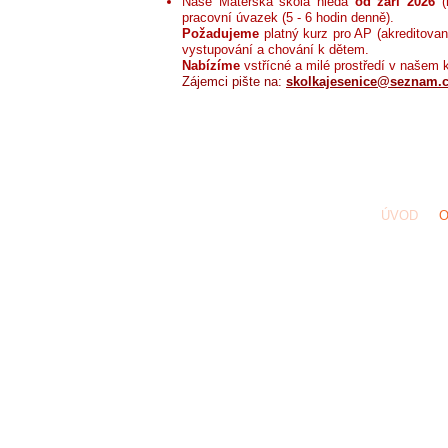
Naše Mateřská škola hledá
od září 2026
(
pracovní úvazek (5 - 6 hodin denně).
Požadujeme
platný kurz pro AP (akreditované
vystupování a chování k dětem.
Nabízíme
vstřícné a milé prostředí v našem k
Zájemci pište na:
skolkajesenice@seznam.
Volejte: 246
ÚVOD
O