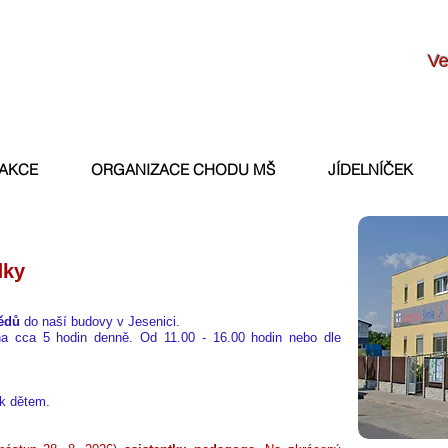
Ve
 AKCE
ORGANIZACE CHODU MŠ
JÍDELNÍČEK
dky
bědů
do naší budovy v Jesenici.
 cca 5 hodin denně. Od 11.00 - 16.00 hodin nebo dle
 k dětem.
z