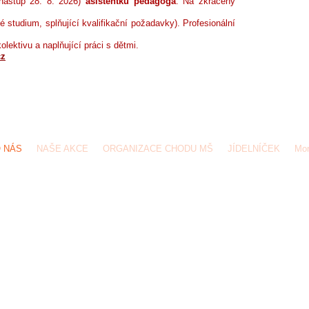
nástup 28. 8. 2026)
asistentku pedagoga
. Na zkrácený
 studium, splňující kvalifikační požadavky). Profesionální
olektivu a naplňující práci s dětmi.
cz
 083 323 - 324 /
skolkajesenice@seznam.cz
/ Vestecká 1300, 252 42 Jesenice
 NÁS
NAŠE AKCE
ORGANIZACE CHODU MŠ
JÍDELNÍČEK
Mo