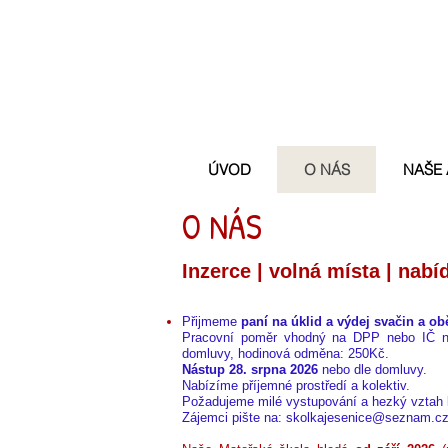
ÚVOD
O NÁS
NAŠE
O NÁS
Inzerce | volná místa | nabí
Přijmeme
paní na úklid a výdej svačin a o
Pracovní poměr vhodný na DPP nebo IČ na
domluvy, hodinová odměna: 250Kč.
Nástup 28. srpna 2026
nebo dle domluvy.
Nabízíme příjemné prostředí a kolektiv.
Požadujeme milé vystupování a hezký vztah
Zájemci pište na: skolkajesenice@seznam.c